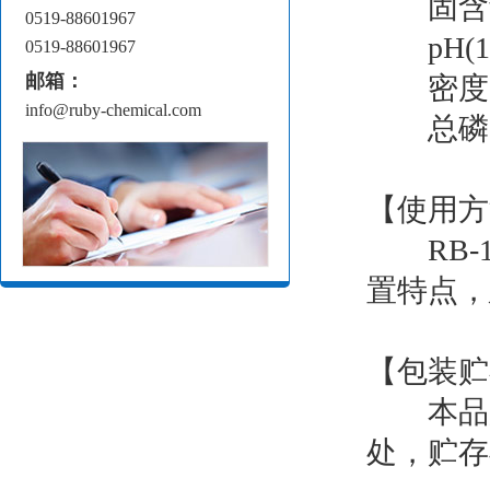
固含量%
0519-88601967
pH(1%
0519-88601967
邮箱：
密度(20℃
info@ruby-chemical.com
总磷(以P
【使用方
RB-1
置特点，建
【包装贮
本品用塑
处，贮存