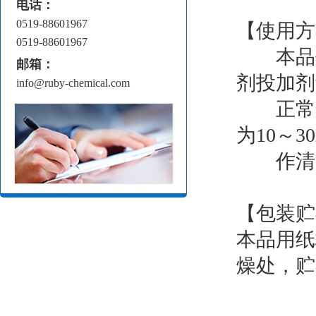
电话：
0519-88601967
【使用方
0519-88601967
本品作预
邮箱：
剂投加剂量
info@ruby-chemical.com
正常运行
为10～3
作清洗剂
【包装贮
本品用纸
燥处，贮