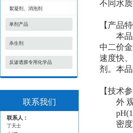
不同水质
絮凝剂、消泡剂
【产品特
单剂产品
本品主
杀生剂
中二价金
速度快、
反渗透膜专用化学品
剂。本品
【技术参
联系我们
外 观
pH(1%
联系人：
密度(20℃
丁天士