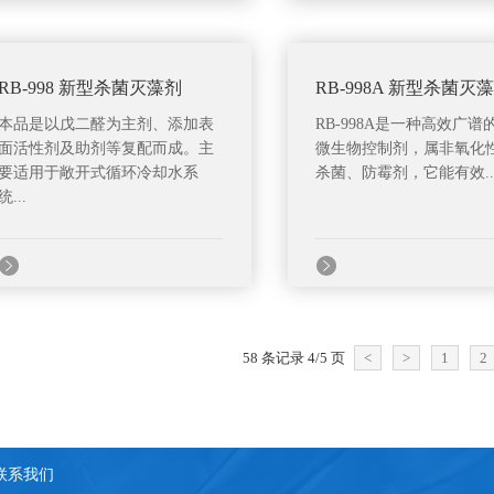
RB-998 新型杀菌灭藻剂
RB-998A 新型杀菌灭
本品是以戊二醛为主剂、添加表
RB-998A是一种高效广谱
面活性剂及助剂等复配而成。主
微生物控制剂，属非氧化
要适用于敞开式循环冷却水系
杀菌、防霉剂，它能有效..
统...
58 条记录 4/5 页
<
>
1
2
联系我们