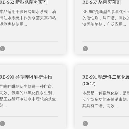
RB-962 新型杀菌剥离剂
RB-967 杀菌灭藻剂
本品适用于循环冷却水系统、油
RB-967是新型含氯氧化
田注水系统中作为杀菌灭藻和粘
的活性剂，属广谱、高效
泥剥离剂使用...
溴类杀菌剂，广泛应用...
RB-990 异噻唑啉酮衍生物
RB-991 稳定性二氧化
(ClO2)
异噻唑啉酮衍生物是一种广谱、
高效、低毒的非氧化性杀生剂，
本品是一种强氧化剂，是
是工业循环冷却水中理想的杀生
安全型多功能杀菌消毒剂
剂...
其具有广谱、高效...