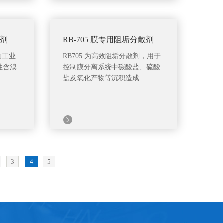
藻剂
RB-705 膜专用阻垢分散剂
的工业
RB705 为高效阻垢分散剂，用于
性含溴
控制膜分离系统中碳酸盐、硫酸
.
盐及氧化产物等沉积造成...
3
4
5