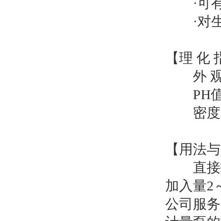
·可有效
·对生
【理 化 
外 
PH值（1
密度（2
【用法与
直接投
加入量2
公司服务