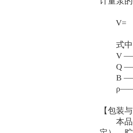
计量泵的
Q
V= ─
100
式中
V ——
Q ——
B ——
ρ—— 
【包装与
本品用
定）。贮