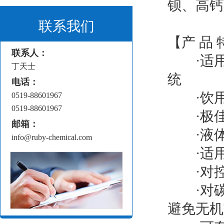
钡、高钙
联系我们
【产 品 
联系人：
·适用于
丁天士
统
电话：
·饮用
0519-88601967
0519-88601967
·极佳
邮箱：
·液体
info@ruby-chemical.com
·适用于
·对控制
·对碳
避免无机